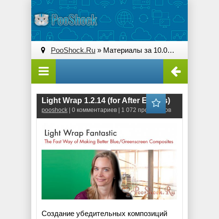
PooShock.Ru
» Материалы за 10.09.2025
Light Wrap 1.2.14 (for After Effects)
pooshock
| 0 комментариев | 1 072 просмотров
Создание убедительных композиций