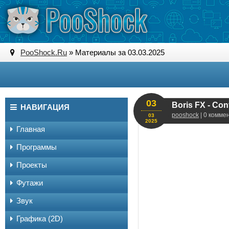
PooShock.Ru
» Материалы за 03.03.2025
03
Boris FX - Con
НАВИГАЦИЯ
pooshock
| 0 комме
03
2025
Главная
Программы
Проекты
Футажи
Звук
Графика (2D)