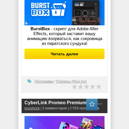
BurstBox
- скрипт для Adobe After
Effects, который заставит вашу
анимацию взорваться, как сокровища
из пиратского сундука!
Читать далее
Программы
/
Плагины (Plug-ins)
CyberLink Promeo Premium 6.0.1821.0
pooshock
| 3 комментария | 2 559 просмотров