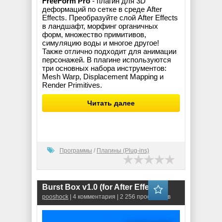
FreeForm Pro
- плагин для 3D
деформаций по сетке в среде After
Effects. Преобразуйте слой After Effects
в ландшафт, морфинг органичных
форм, множество примитивов,
симуляцию воды и многое другое!
Также отлично подходит для анимации
персонажей. В плагине используются
три основных набора инструментов:
Mesh Warp, Displacement Mapping и
Render Primitives.
Читать далее
Программы
/
Плагины (Plug-ins)
Burst Box v1.0 (for After Effects)
pooshock
| 4 комментария | 2 256 просмотров