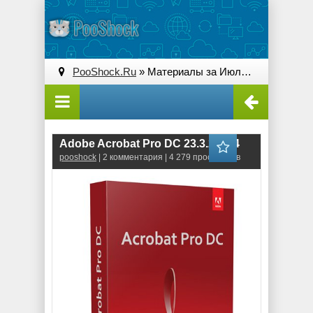
PooShock.Ru
» Материалы за Июль 2023 года » Страница 3
Adobe Acrobat Pro DC 23.3.20244
pooshock
| 2 комментария | 4 279 просмотров