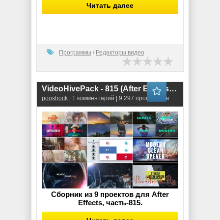
Читать далее
Программы
/
Редакторы видео
VideoHivePack - 815 (After Effects Projects Pack) - [Opener]
pooshock
| 1 комментарий | 9 297 просмотров
Сборник из 9 проектов для After
Effects, часть-815.