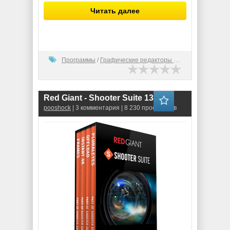
Читать далее
Программы
/
Графические редакторы (2D)
Red Giant - Shooter Suite 13.1.14
pooshock
| 3 комментария | 8 230 просмотров