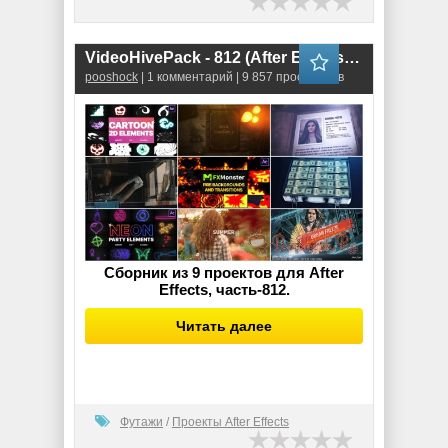
VideoHivePack - 812 (After Effects Projects Pack)
pooshock
| 1 комментарий | 9 857 просмотров
Сборник из 9 проектов для After
Effects, часть-812.
Читать далее
Футажи
/
Проекты After Effects