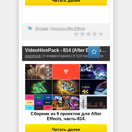
Читать далее
Футажи
/
Проекты After Effects
VideoHivePack - 814 (After Effects Projects Pack) - [Logo]
pooshock
| 0 комментариев | 8 519 просмотров
Сборник из 9 проектов для After
Effects, часть-814.
Читать далее