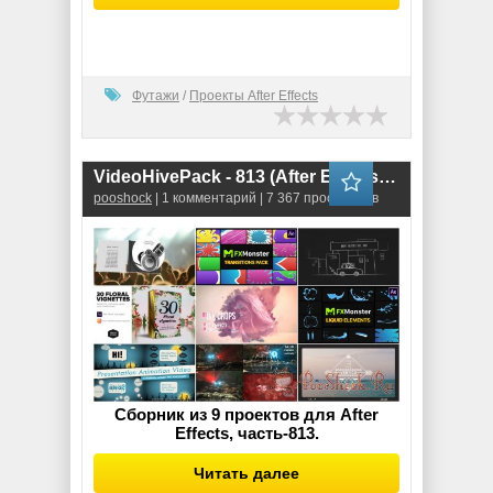
Футажи
/
Проекты After Effects
VideoHivePack - 813 (After Effects Projects Pack)
pooshock
| 1 комментарий | 7 367 просмотров
Сборник из 9 проектов для After
Effects, часть-813.
Читать далее