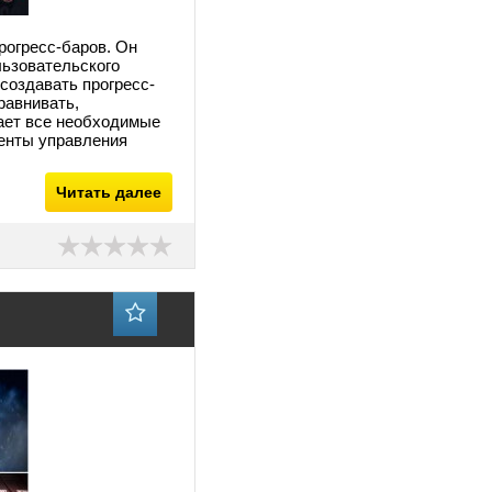
рогресс-баров. Он
льзовательского
 создавать прогресс-
равнивать,
дает все необходимые
енты управления
Читать далее