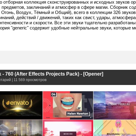
это отборная коллекция сконструированных и исходных звуков о
, предметов, заклинаний и атмосфер в сфере магии. Сборник со
 Огонь, Воздух, Тёмный и Общий), всего в коллекции 326 звуко
наний, действий / движений, таких как свист, удары, атмосфера
нтенсивности и скорости. Все эти звуки тщательно разработаны
ория "generic" содержит удобные нейтральные звуки, которые 
- 760 (After Effects Projects Pack) - [Opener]
нтарий | 11 569 просмотров