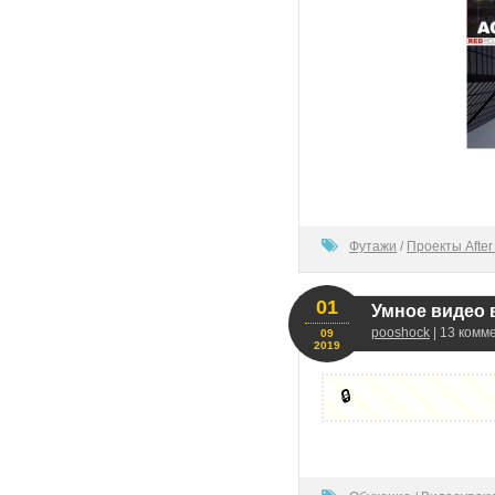
100
Футажи
/
Проекты After 
01
Умнoe видeo в
pooshock
| 13 комм
09
2019
🔒