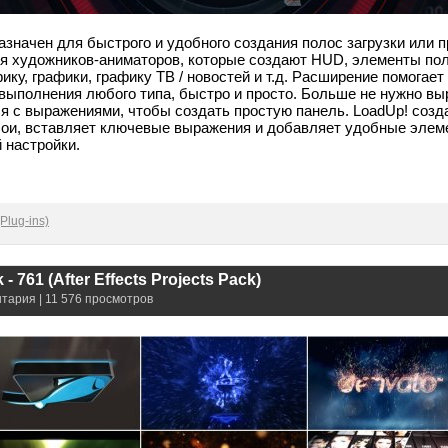
значен для быстрого и удобного создания полос загрузки или п
я художников-аниматоров, которые создают HUD, элементы по
ку, графики, графику ТВ / новостей и т.д. Расширение помогает
выполнения любого типа, быстро и просто. Больше не нужно вы
ся с выражениями, чтобы создать простую панель. LoadUp! соз
ои, вставляет ключевые выражения и добавляет удобные элем
 настройки.
Plug-ins)
- 761 (After Effects Projects Pack)
нтария | 11 576 просмотров