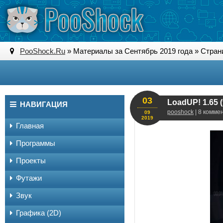
PooShock.Ru
» Материалы за Сентябрь 2019 года » Стран
03
LoadUP! 1.65 (f
НАВИГАЦИЯ
pooshock
| 8 комме
09
2019
Главная
Программы
Проекты
Футажи
Звук
Графика (2D)