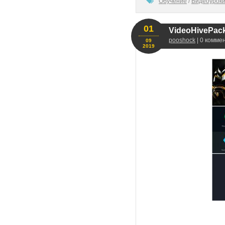
100
Обучение
/
Видеоурок
01
VideoHivePack 
pooshock
| 0 комме
09
2019