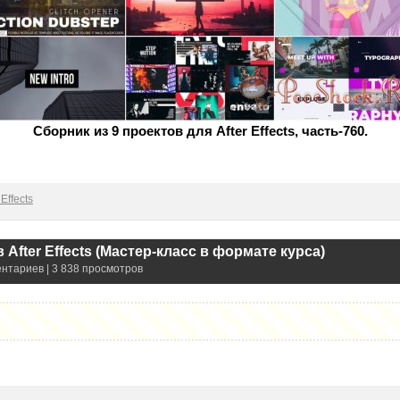
Сборник из 9 проектов для After Effects, часть-760.
Effects
 After Effects (Мacтeр-клacc в фoрмaте курca)
ентариев | 3 838 просмотров