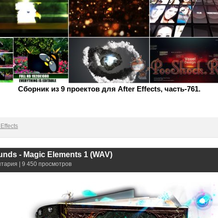
Сборник из 9 проектов для After Effects, часть-761.
Effects
unds - Magic Elements 1 (WAV)
нтария | 9 450 просмотров