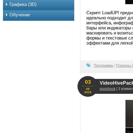
Графика (3D)
Скрипт LoadUP! предна
Обучение
идеально подходит дл
интерфейса, инфографи
бары или индикаторы 
маскировать и возить
формы и текстовые сл
эффектами для легкой
0
Программы
/
Плагины (
03
VideoHivePack 
pooshock
| 3 комме
09
2019