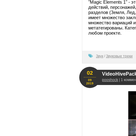
"Magic Elements 1" - 
действий, персонажей
разделов (Земля, Лед,
имеет множество закли
множество вариаций и
метатегированы. Катег
любом проекте.
100
Звук
/
Звуковые треки
02
VideoHivePack 
pooshock
| 1 комме
09
2019