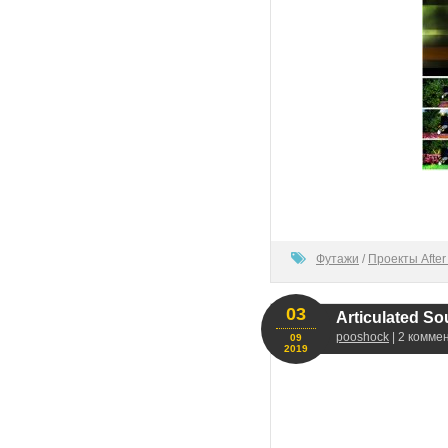
0
Футажи
/
Проекты After 
03
Articulated So
pooshock
| 2 комме
09
2019