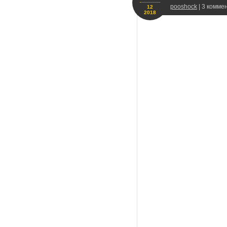
pooshock
| 3 комме
12
2018