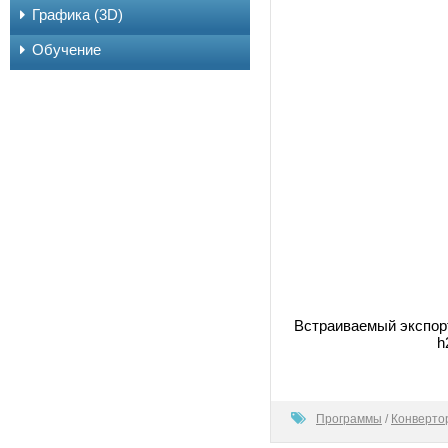
Графика (3D)
Обучение
Встраиваемый экспорте
h
100
Программы
/
Конверто