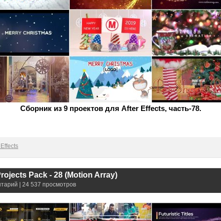
Сборник из 9 проектов для After Effects, часть-78.
Effects
rojects Pack - 28 (Motion Array)
нтарий | 24 537 просмотров