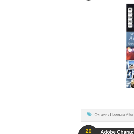
100
Футажи
/
Проекты After 
20
Adobe Characte