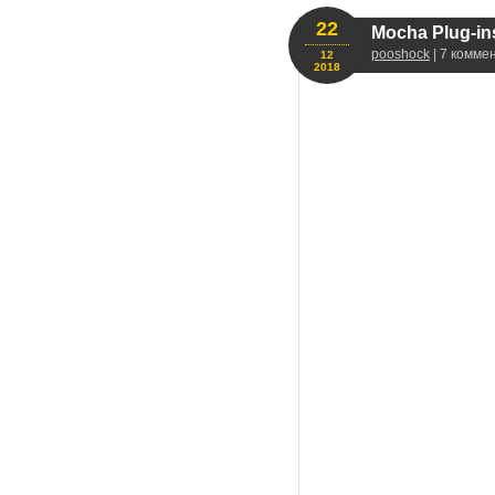
22
Mocha Plug-ins
pooshock
| 7 комме
12
2018