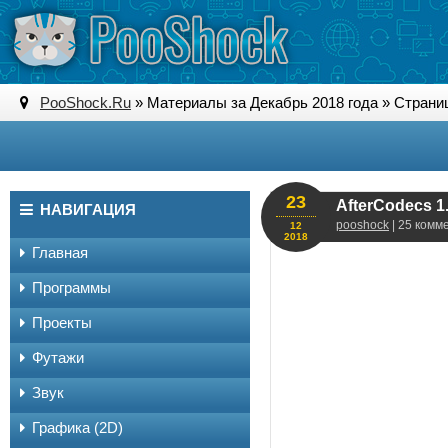
PooShock.Ru
» Материалы за Декабрь 2018 года » Страни
23
AfterCodecs 1.
НАВИГАЦИЯ
pooshock
| 25 комм
12
2018
Главная
Программы
Проекты
Футажи
Звук
Графика (2D)