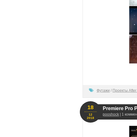
100
Футажи
/
Проекты After 
18
Premiere Pro P
pooshock
| 1 комме
12
2018