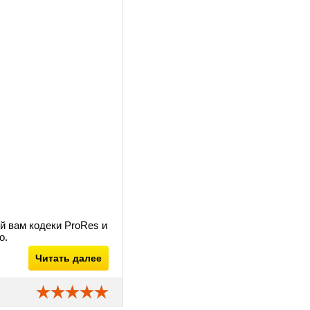
ий вам кодеки ProRes и
о.
Читать далее