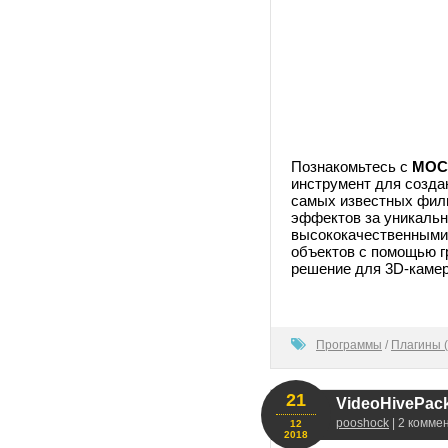
Познакомьтесь с
MOC
инструмент для созда
самых известных филь
эффектов за уникальн
высококачественными 
объектов с помощью г
решение для 3D-камер
100
Программы
/
Плагины (
21
VideoHivePack 
pooshock
| 2 комме
12
2018