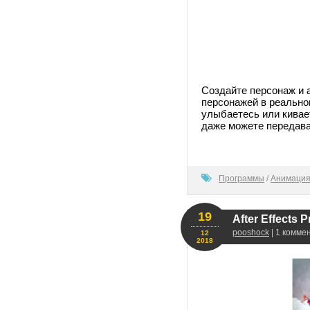
Создайте персонаж и 
персонажей в реально
улыбаетесь или кивает
даже можете передава
100
Программы
/
Анимация
19
After Effects P
pooshock
| 1 комме
12
2018