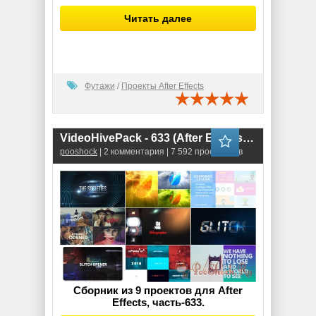
Читать далее
Футажи
/
Проекты After Effects
VideoHivePack - 633 (After Effects Projects Pack)
pooshock
| 2 комментария | 7 592 просмотров
Сборник из 9 проектов для After
Effects, часть-633.