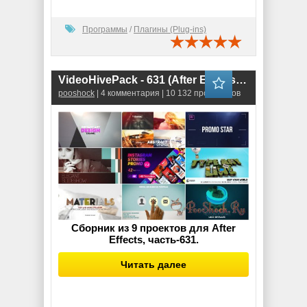
Программы
/
Плагины (Plug-ins)
VideoHivePack - 631 (After Effects Projects Pack)
pooshock
| 4 комментария | 10 132 просмотров
Сборник из 9 проектов для After
Effects, часть-631.
Читать далее