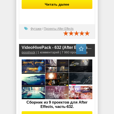
Читать далее
Футажи
/
Проекты After Effects
VideoHivePack - 632 (After Effects Projects Pack)
pooshock
| 1 комментарий | 7 960 просмотров
Сборник из 9 проектов для After
Effects, часть-632.