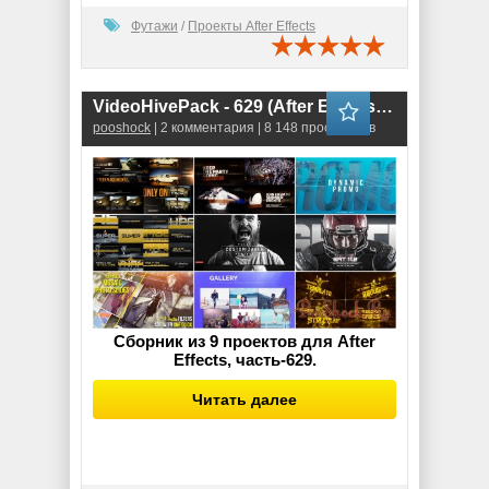
Футажи
/
Проекты After Effects
VideoHivePack - 629 (After Effects Projects Pack)
pooshock
| 2 комментария | 8 148 просмотров
Сборник из 9 проектов для After
Effects, часть-629.
Читать далее