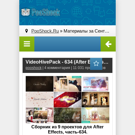
PooShock.Ru
» Материалы за Сентябрь 2018 года » Страница 2
VideoHivePack - 634 (After Effects Projects Pack)
pooshock
| 4 комментария | 11 031 просмотров
Сборник из 9 проектов для After
Effects, часть-634.