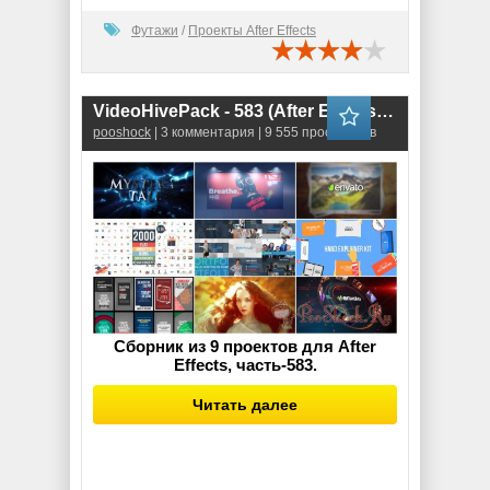
Футажи
/
Проекты After Effects
VideoHivePack - 583 (After Effects Projects Pack)
pooshock
| 3 комментария | 9 555 просмотров
Сборник из 9 проектов для After
Effects, часть-583.
Читать далее