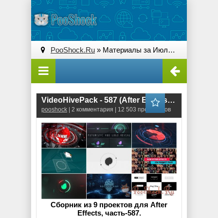
PooShock.Ru
» Материалы за Июль 2018 года » Страница 3
VideoHivePack - 587 (After Effects Projects Pack)
pooshock
| 2 комментария | 12 503 просмотров
Сборник из 9 проектов для After
Effects, часть-587.