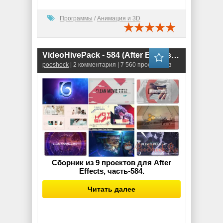
Программы
/
Анимация и 3D
VideoHivePack - 584 (After Effects Projects Pack)
pooshock
| 2 комментария | 7 560 просмотров
Сборник из 9 проектов для After
Effects, часть-584.
Читать далее