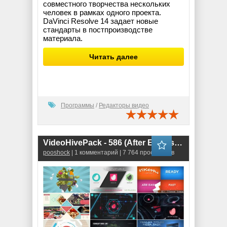
совместного творчества нескольких
человек в рамках одного проекта.
DaVinci Resolve 14 задает новые
стандарты в постпроизводстве
материала.
Читать далее
Программы
/
Редакторы видео
VideoHivePack - 586 (After Effects Projects Pack)
pooshock
| 1 комментарий | 7 764 просмотров