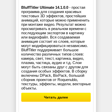
BluffTitler Ultimate 14.1.0.0
- простая
программа для создания красивых
текстовых 3D эффектов, простейших
анимаций, которые можно примененить
при монтаже видео. Результат можно
просматривать в реальном времени с
последующим экспортом в картинку
или видеофайл. Вся создаваемая
анимация состоит из слоев, которые
могут модифицироваться независимо.
BluffTitler поддерживает большое
количество различных типов слоев:
камера, свет, текст, картинка, видео,
плазма, частица, аудио и т.д. Слои
могут быть связаны друг с другом для
создания особых эффектов. В сборку
включены DPack, BixPack, большой
сборник проектов от Roquenublo,
текстуры, эффекты, модели, векторные
объекты.
Читать далее