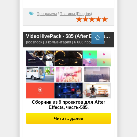
Программы
/
Плагины (Plug-ins)
VideoHivePack - 585 (After Effects Projects Pack)
pooshock
| 3 комментария | 6 606 просмотров
Сборник из 9 проектов для After
Effects, часть-585.
Читать далее