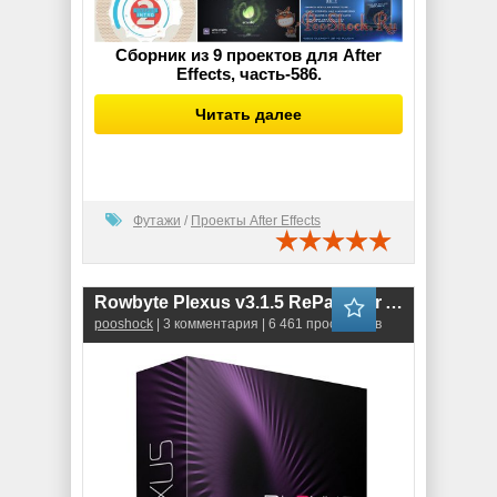
Сборник из 9 проектов для After
Effects, часть-586.
Читать далее
Футажи
/
Проекты After Effects
Rowbyte Plexus v3.1.5 RePack for After Effects
pooshock
| 3 комментария | 6 461 просмотров