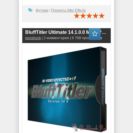
Футажи
/
Проекты After Effects
BluffTitler Ultimate 14.1.0.0 MegaPack
pooshock
| 2 комментария | 6 768 просмотров