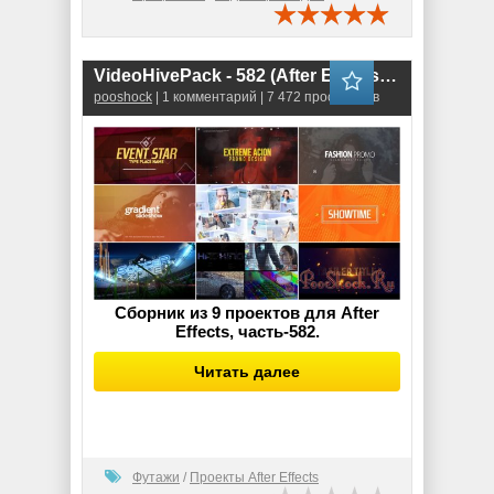
VideoHivePack - 582 (After Effects Projects Pack)
pooshock
| 1 комментарий | 7 472 просмотров
Сборник из 9 проектов для After
Effects, часть-582.
Читать далее
Футажи
/
Проекты After Effects