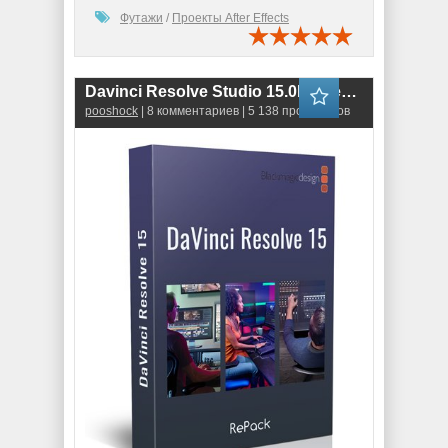
Футажи
/
Проекты After Effects
Davinci Resolve Studio 15.0b6 RePack
pooshock
| 8 комментариев | 5 138 просмотров