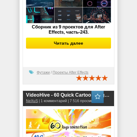
Сборник из 9 проектов для After
Effects, часть-243.
Читать далее
Футажи
/
Проекты After Effects
VideoHive - 60 Quick Cartoon Logo Reveal Pack &128 Cartoon FX in 9 Packs (.aep)
NeXuS
| 1 комментарий | 7 516 просмотров