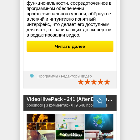
функциональности, сосредоточенное в
программном обеспечении
профессионального уровня, обёрнутое
в легкий и интуитивно понятный
интерфейс, что делает его доступным
для всех, от начинающих до экспертов
в редактировании видео.
Читать далее
Программы
/
Редакторы видео
VideoHivePack - 241 (After Effects Projects Pack)
pooshock
| 3 комментария | 9 548 просмотров