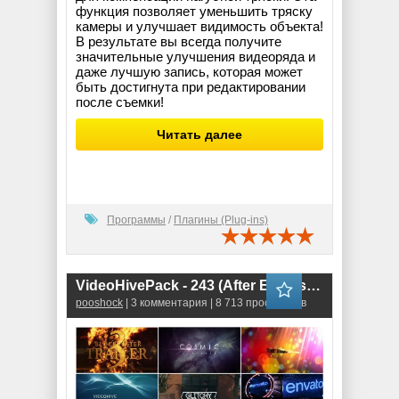
функция позволяет уменьшить тряску
камеры и улучшает видимость объекта!
В результате вы всегда получите
значительные улучшения видеоряда и
даже лучшую запись, которая может
быть достигнута при редактировании
после съемки!
Читать далее
Программы
/
Плагины (Plug-ins)
VideoHivePack - 243 (After Effects Projects Pack)
pooshock
| 3 комментария | 8 713 просмотров