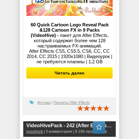
60 Quick Cartoon Logo Reveal Pack
&128 Cartoon FX in 9 Packs
(VideoHive) -
пакет для After Effects,
который содержит более чем 128
настраиваемых FX-анимаций.
After Effects CS5, CS5.5, CS6, CC, CC
2014, CC 2015 | 1920x1080 | Видеоурок |
не требуются плагины | 1,2 GB
Читать далее
Футажи
/
Проекты After Effects
VideoHivePack - 242 (After Effects Projects Pack)
pooshock
| 3 комментария | 9 199 просмотров