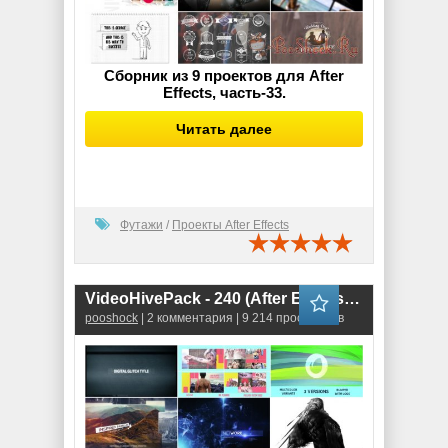
Сборник из 9 проектов для After
Effects, часть-33.
Читать далее
Футажи
/
Проекты After Effects
VideoHivePack - 240 (After Effects Projects Pack)
pooshock
| 2 комментария | 9 214 просмотров