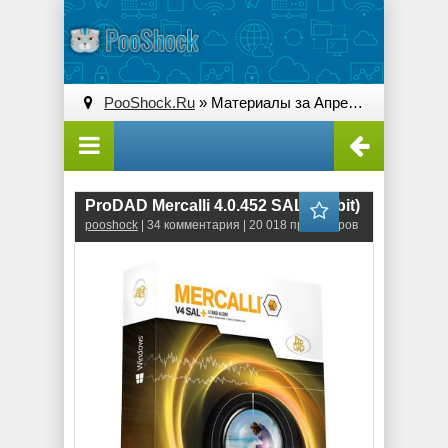
PooShock.Ru
» Материалы за Апрель 2016 года » Страница 2
ProDAD Mercalli 4.0.452 SAL (64-bit)
pooshock
| 34 комментария | 20 018 просмотров