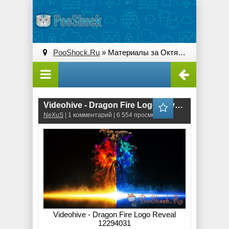
PooShock.Ru
» Материалы за Октябрь 2015 года » Страница 6
Videohive - Dragon Fire Logo Reveal 12294031 (.aep)
NeXuS
| 1 комментарий | 6 554 просмотров
Videohive - Dragon Fire Logo Reveal
12294031