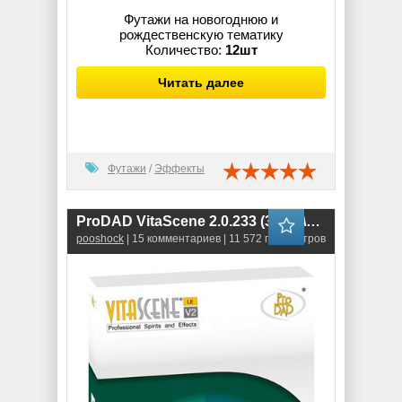
Футажи на новогоднюю и
рождественскую тематику
Количество:
12шт
Читать далее
Футажи
/
Эффекты
ProDAD VitaScene 2.0.233 (32-bit\64-bit)
pooshock
| 15 комментариев | 11 572 просмотров