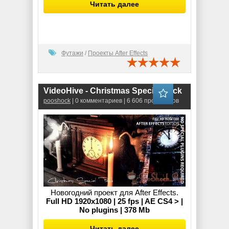
Читать далее
Футажи
/
Проекты After Effects
VideoHive - Christmas Special Pack
pooshock
| 0 комментариев | 6 606 просмотров
Новогодний проект для After Effects.
Full HD 1920x1080 | 25 fps | AE CS4 > |
No plugins | 378 Mb
Читать далее