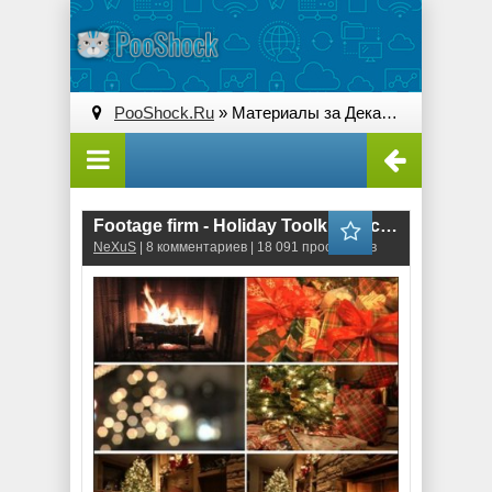
PooShock.Ru
» Материалы за Декабрь 2014 года » Страница 2
Footage firm - Holiday Toolkit Stock Footage
NeXuS
| 8 комментариев | 18 091 просмотров