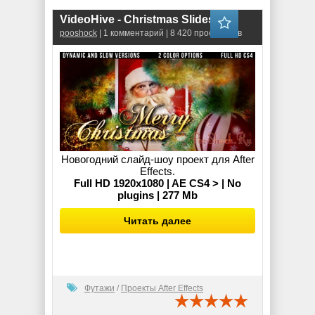
VideoHive - Christmas Slideshow
pooshock
| 1 комментарий | 8 420 просмотров
Новогодний слайд-шоу проект для After
Effects.
Full HD 1920x1080 | AE CS4 > | No
plugins | 277 Mb
Читать далее
Футажи
/
Проекты After Effects