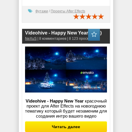
Футажи
/
Проекты After Effects
Videohive - Happy New Year (.aep)
NeXuS
| 8 комментариев | 8 123 просмотров
Videohive - Happy New Year
красочный
проект для After Effects на новогоднюю
тематику который будет незаменим для
создания интро вашего видео
Читать далее