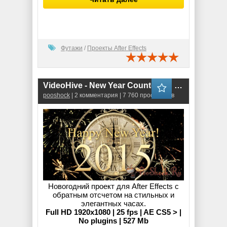
Футажи
/
Проекты After Effects
VideoHive - New Year Countdown Clock 2015
pooshock
| 2 комментария | 7 760 просмотров
Новогодний проект для After Effects с
обратным отсчетом на стильных и
элегантных часах.
Full HD 1920x1080 | 25 fps | AE CS5 > |
No plugins | 527 Mb