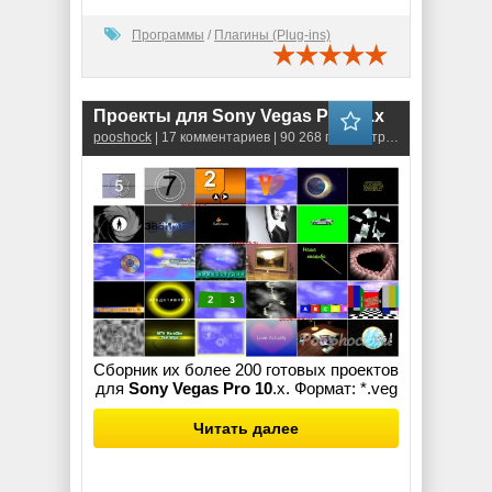
Программы
/
Плагины (Plug-ins)
Проекты для Sony Vegas Pro 10.x
pooshock
| 17 комментариев | 90 268 просмотров
Сборник их более 200 готовых проектов
для
Sony Vegas Pro 10
.x. Формат: *.veg
Читать далее