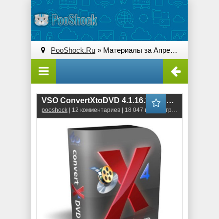
PooShock.Ru
» Материалы за Апрель 2011 года » Страница 2
VSO ConvertXtoDVD 4.1.16.360 RUS + Templates
pooshock
| 12 комментариев | 18 047 просмотров