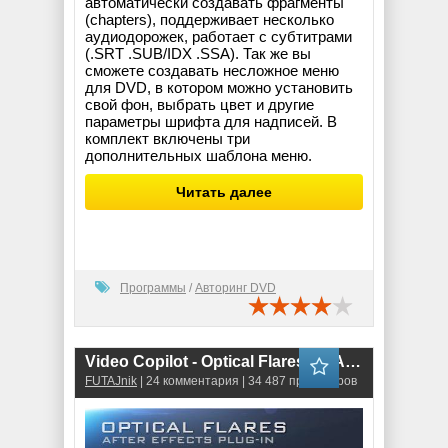
автоматически создавать фрагменты
(chapters), поддерживает несколько
аудиодорожек, работает с субтитрами
(.SRT .SUB/IDX .SSA). Так же вы
сможете создавать несложное меню
для DVD, в котором можно установить
свой фон, выбрать цвет и другие
параметры шрифта для надписей. В
комплект включены три
дополнительных шаблона меню.
Читать далее
Программы
/
Авторинг DVD
Video Copilot - Optical Flares for After Effect + Pro Presets (Версия: 1.2.132)
FUTAJnik
| 24 комментария | 34 487 просмотров