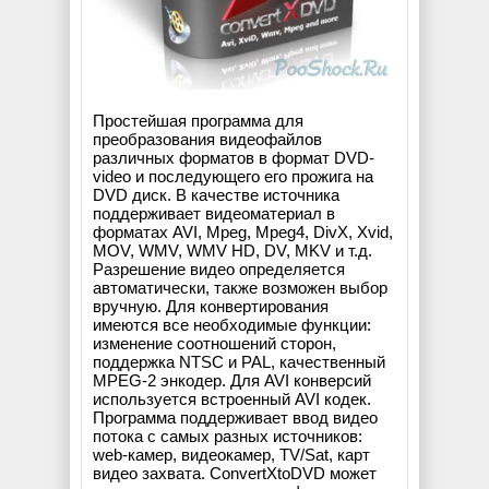
Простейшая программа для
преобразования видеофайлов
различных форматов в формат DVD-
video и последующего его прожига на
DVD диск. В качестве источника
поддерживает видеоматериал в
форматах AVI, Mpeg, Mpeg4, DivX, Xvid,
MOV, WMV, WMV HD, DV, MKV и т.д.
Разрешение видео определяется
автоматически, также возможен выбор
вручную. Для конвертирования
имеются все необходимые функции:
изменение соотношений сторон,
поддержка NTSC и PAL, качественный
MPEG-2 энкодер. Для AVI конверсий
используется встроенный AVI кодек.
Программа поддерживает ввод видео
потока с самых разных источников:
web-камер, видеокамер, TV/Sat, карт
видео захвата. ConvertXtoDVD может