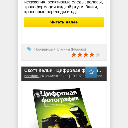
искажения, реактивные следы, волосы,
трансформации жидкой ртути, блики,
красочные переходы и т.д.
Читать далее
Программы
/
Плагины (Plug-ins)
Скотт Келби - Цифровая фотография, Том 3.
pooshock
| 6 комментариев | 19 102 просмотров