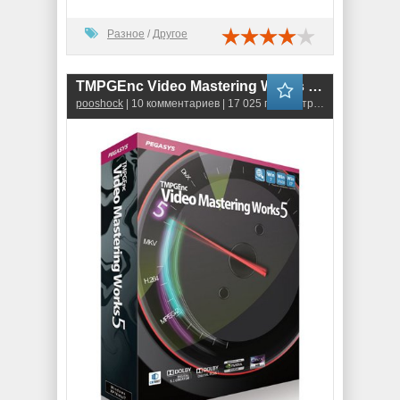
Разное
/
Другое
TMPGEnc Video Mastering Works 5.0.5.32 ENG (Repack-MKN)
pooshock
| 10 комментариев | 17 025 просмотров