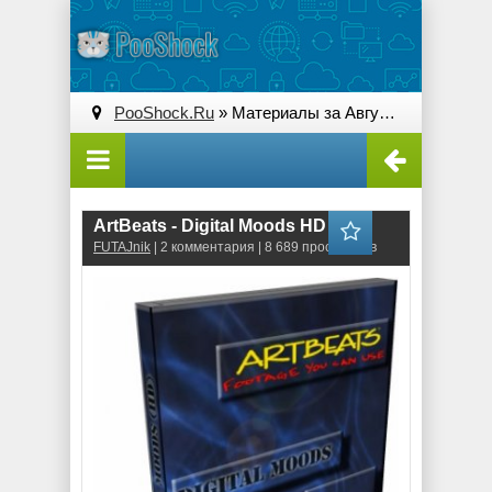
PooShock.Ru
» Материалы за Август 2010 года » Страница 2
ArtBeats - Digital Moods HD
FUTAJnik
| 2 комментария | 8 689 просмотров