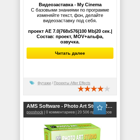
Видеозаставка - My Cinema
С базовыми знаниями по программе
изменяйте текст, фон, делайте
видеозаставку под себя.
проект AE 7.0|768х576|100 Mb|20 сек.|
Состав: проект, MOV+альфа,
озвучка.
Читать далее
Футажи
/
Проекты After Effects
AMS Software - Photo Art Studio 2.75
pooshock
| 0 комментариев | 20 506 просмотров