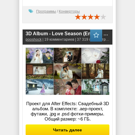
Программы
/
Конверторы
3D Album - Love Season (English Vision)
pooshock
| 19 комментариев | 37 319 просмотров
Проект для After Effects: Свадебный 3D
альбом. В комплекте: .aep-проект,
футажи, .jpg и .psd фотки-примеры.
Общий размер: ~6 ГБ.
Читать далее