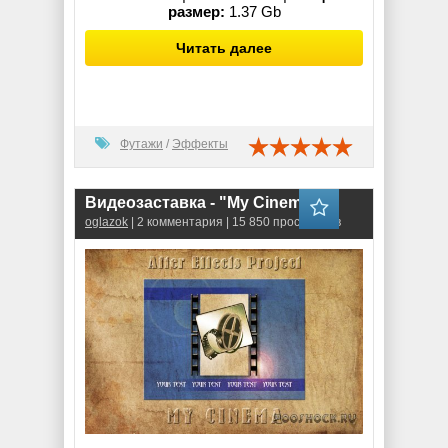
размер:
1.37 Gb
Читать далее
Футажи
/
Эффекты
Видеозаставка - "My Cinema"
oglazok
| 2 комментария | 15 850 просмотров